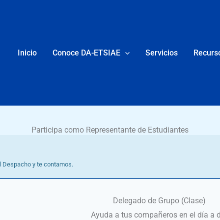
Inicio
Conoce DA-ETSIAE
Servicios
Recurs
Participa como Representante de Estudiantes
al Despacho y te contamos.
Delegado de Grupo (Clase)
Ayuda a tus compañeros en el día a 