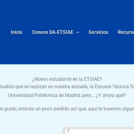
Inicio
Conoce DA-ETSIAE
Servicios
Recurs
¿Nuevo estudiante en la ETSIAE?
studios que se realizan en nuestra escuela, la Escuela Técnica Su
Universidad Politécnica de Madrid; pero… ¿Y ahora qué?
de grado, estarás un poco perdido así que, aquí te traemos algu