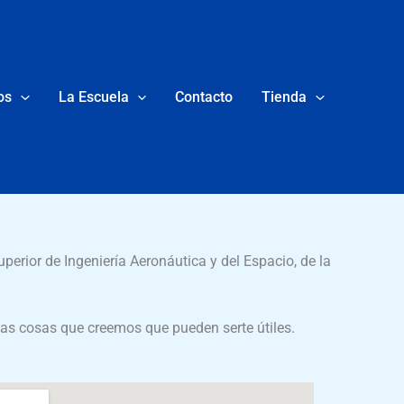
os
La Escuela
Contacto
Tienda
perior de Ingeniería Aeronáutica y del Espacio, de la
nas cosas que creemos que pueden serte útiles.