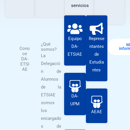
servicios
Equipo
Represe
¿Qué
M
DA-
ntantes
Cono
infor
somos?
ce
ETSIAE
de
La
DA-
Estudia
Delegació
ETSI
AE
ntes
n de
Alumnos
de la
ETSIAE
DA-
somos
UPM
los
AEAE
encargado
s de