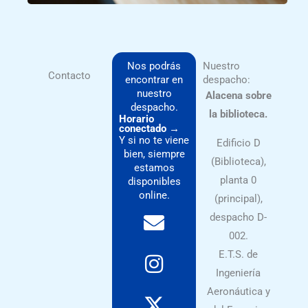
Nos podrás
Nuestro
Contacto
encontrar en
despacho:
nuestro
Alacena sobre
despacho.
la biblioteca.
Horario
conectado →
Y si no te viene
Edificio D
bien, siempre
(Biblioteca),
estamos
planta 0
disponibles
online.
(principal),
E
I
X
L
despacho D-
n
n
-
i
002.
v
s
t
n
E.T.S. de
e
t
w
k
Ingeniería
l
a
i
e
Aeronáutica y