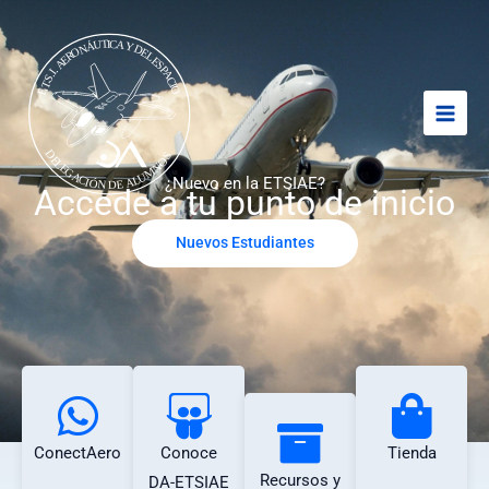
Ir
al
contenido
¿Nuevo en la ETSIAE?
Accede a tu punto de inicio
Nuevos Estudiantes
ConectAero
Conoce
Tienda
Recursos y
DA-ETSIAE